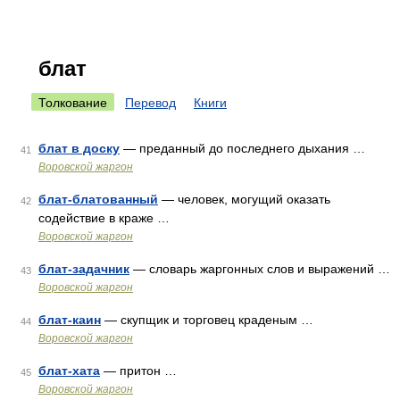
блат
Толкование
Перевод
Книги
блат в доску
— преданный до последнего дыхания …
41
Воровской жаргон
блат-блатованный
— человек, могущий оказать
42
содействие в краже …
Воровской жаргон
блат-задачник
— словарь жаргонных слов и выражений …
43
Воровской жаргон
блат-каин
— скупщик и торговец краденым …
44
Воровской жаргон
блат-хата
— притон …
45
Воровской жаргон