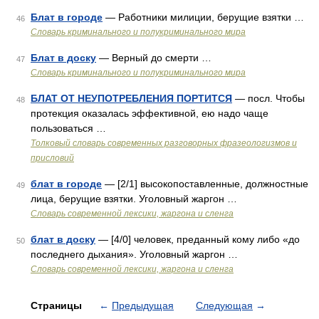
Блат в городе
— Работники милиции, берущие взятки …
46
Словарь криминального и полукриминального мира
Блат в доску
— Верный до смерти …
47
Словарь криминального и полукриминального мира
БЛАТ ОТ НЕУПОТРЕБЛЕНИЯ ПОРТИТСЯ
— посл. Чтобы
48
протекция оказалась эффективной, ею надо чаще
пользоваться …
Толковый словарь современных разговорных фразеологизмов и
присловий
блат в городе
— [2/1] высокопоставленные, должностные
49
лица, берущие взятки. Уголовный жаргон …
Cловарь современной лексики, жаргона и сленга
блат в доску
— [4/0] человек, преданный кому либо «до
50
последнего дыхания». Уголовный жаргон …
Cловарь современной лексики, жаргона и сленга
Страницы
←
Предыдущая
Следующая
→